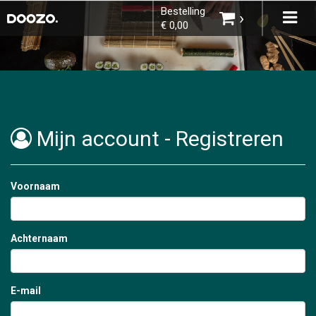
Bestelling
×
Tog
›
€ 0,00
navi
Kies bestelmethode
Mijn account - Registreren
U heeft nog geen producten in uw
Voornaam
winkelmandje.
Achternaam
Totaal:
€ 0,00
Home
E-mail