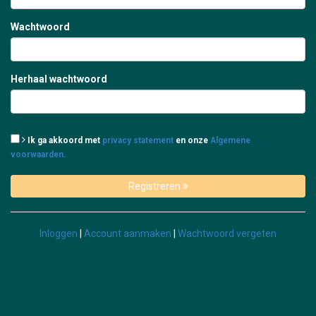
Verder winkelen
Menu
Wachtwoord
Bestellen
Bestellen
Herhaal wachtwoord
Contact
Login
Ik ga akkoord met
privacy statement
en onze
Algemene
voorwaarden.
Registreren
Inloggen
|
Account aanmaken
|
Wachtwoord vergeten